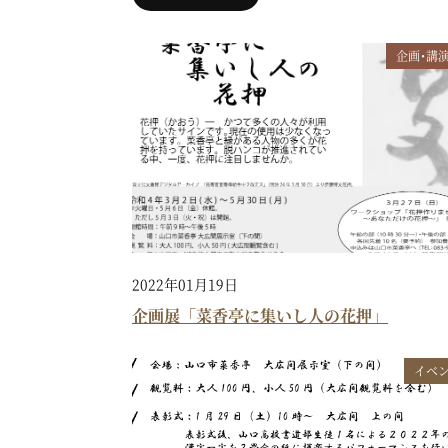
企画・講
2022年01月19日
企画展「菜香亭に集いし人の花押」
イベ