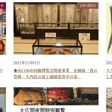
の他
企画・講演会
2021年11月01日
20
フ
◆山口ゆめ回廊博覧会関連事業 企画展「食の
ス
祭典～大内氏の宴と祇園菜香亭の宴」
し
ント
イベント