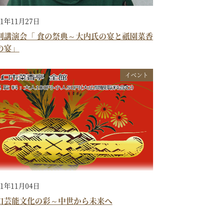
21年11月27日
別講演会「 食の祭典～大内氏の宴と祇園菜香
の宴」
イベント
21年11月04日
口芸能文化の彩～中世から未来へ