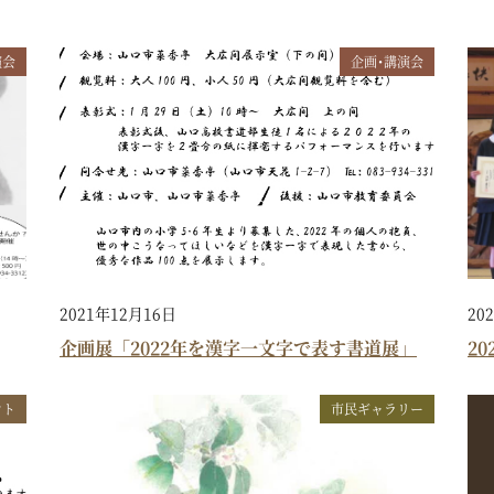
演会
企画・講演会
2021年12月16日
20
企画展「2022年を漢字一文字で表す書道展」
2
ント
市民ギャラリー