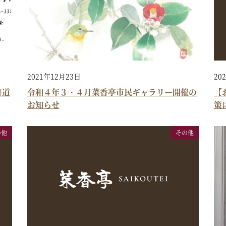
2021年12月23日
20
書道
令和４年３・４月菜香亭市民ギャラリー開催の
【
お知らせ
策
の他
その他