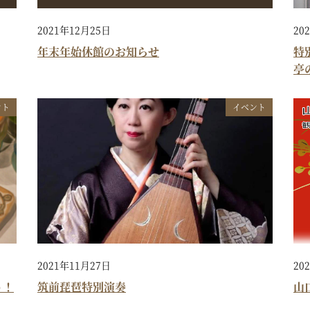
2021年12月25日
20
年末年始休館のお知らせ
特
亭
ント
イベント
2021年11月27日
20
う！
筑前琵琶特別演奏
山