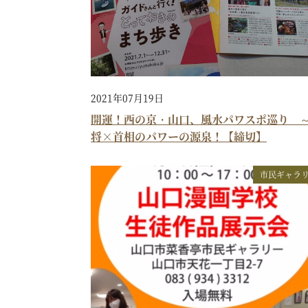
2021年07月19日
開運！西の京・山口、風水パワスポ巡り 
将×首相のパワーの源泉！【締切】
市民ギャラ