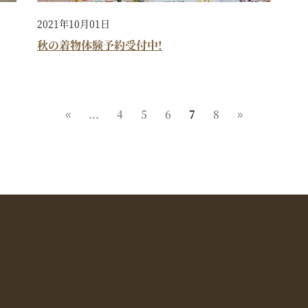
2021年10月01日
秋の着物体験予約受付中!
«
...
4
5
6
7
8
»