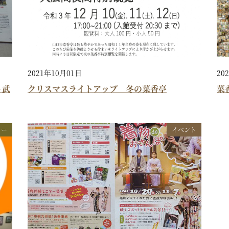
2021年10月01日
20
～武
クリスマスライトアップ 冬の菜香亭
菜
リー
イベント