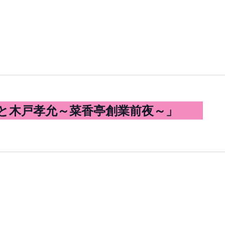
と木戸孝允～菜香亭創業前夜～」