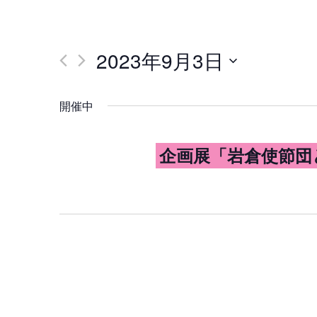
2023年9月3日
日
付
を
開催中
選
択
企画展「岩倉使節団