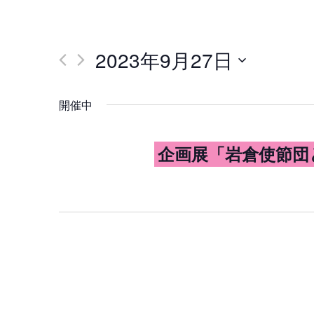
2023年9月27日
日
付
を
開催中
選
択
企画展「岩倉使節団