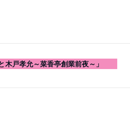
と木戸孝允～菜香亭創業前夜～」