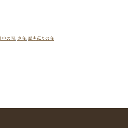
 中の間
,
東庭
,
歴史巡りの庭