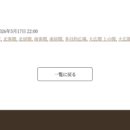
2026年5月17日 22:00
室
,
北客間
,
北居間
,
南客間
,
南居間
,
多目的広場
,
大広間 上の間
,
大広間
一覧に戻る